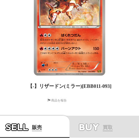
【-】リザードン(ミラー)[EBB011-093]
商品を報告
SELL
BUY
販売
買取