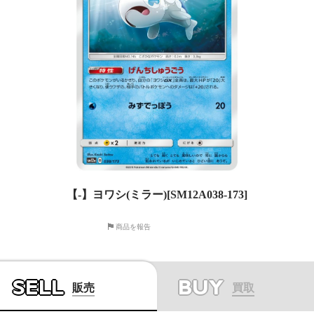
【-】ヨワシ(ミラー)[SM12A038-173]
商品を報告
SELL
BUY
販売
買取