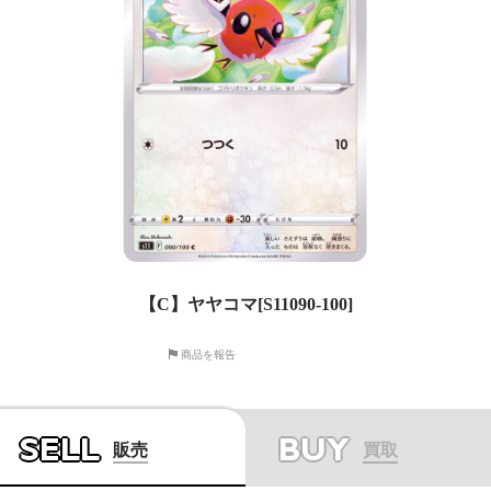
【C】ヤヤコマ[S11090-100]
商品を報告
SELL
BUY
販売
買取