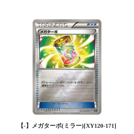
【-】メガターボ(ミラー)[XY120-171]