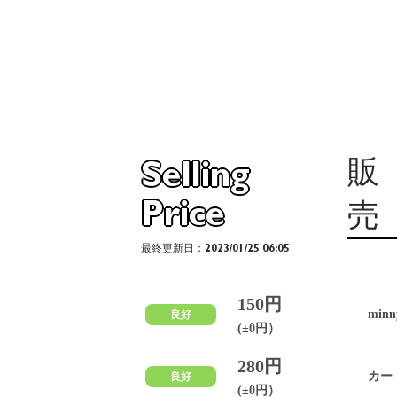
販
Selling
Price
売
最終更新日：2023/01/25 06:05
150円
minn
良好
(±0円）
280円
カー
良好
(±0円）