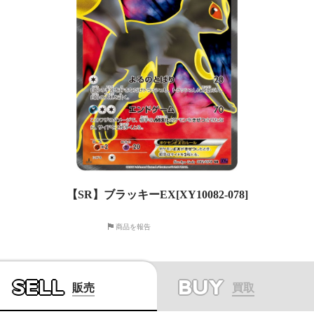
【SR】ブラッキーEX[XY10082-078]
商品を報告
SELL
BUY
販売
買取