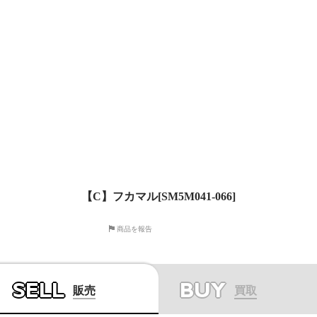
【C】フカマル[SM5M041-066]
商品を報告
SELL
BUY
販売
買取