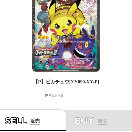
【P】ピカチュウ[XY090-XY-P]
商品を報告
SELL
BUY
販売
買取