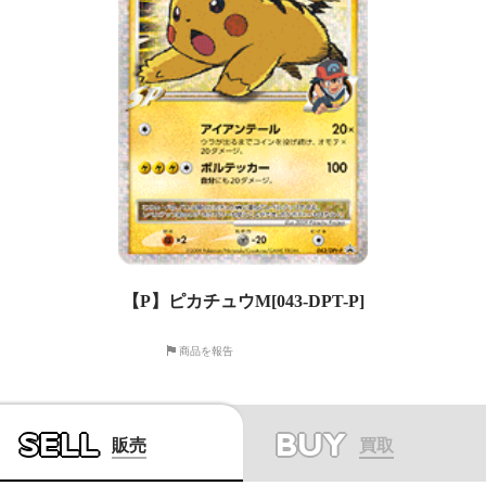
【P】ピカチュウM[043-DPT-P]
商品を報告
SELL
BUY
販売
買取