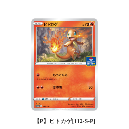
【P】ヒトカゲ[112-S-P]