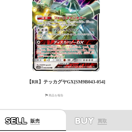
【RR】テッカグヤGX[SM9B043-054]
商品を報告
SELL
BUY
販売
買取