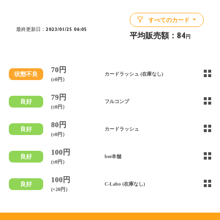
すべてのカード
最終更新日：2023/01/25 06:05
平均販売額：
84
円
70円
状態不良
カードラッシュ (在庫なし)
(±0円）
79円
良好
フルコンプ
(±0円）
80円
良好
カードラッシュ
(±0円）
100円
良好
bee本舗
(±0円）
100円
良好
C-Labo (在庫なし)
(+20円）