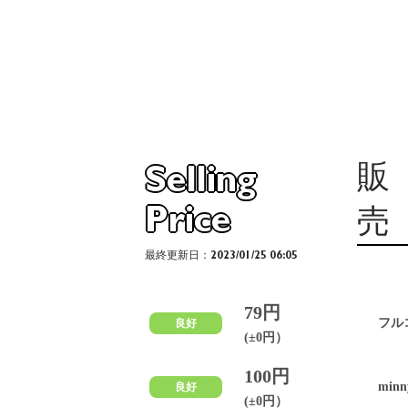
販
Selling
Price
売
最終更新日：2023/01/25 06:05
79円
フル
良好
(±0円）
100円
minn
良好
(±0円）