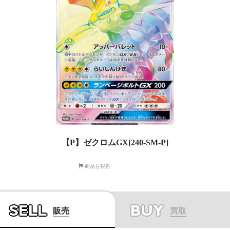
【P】ゼクロムGX[240-SM-P]
商品を報告
SELL
BUY
販売
買取