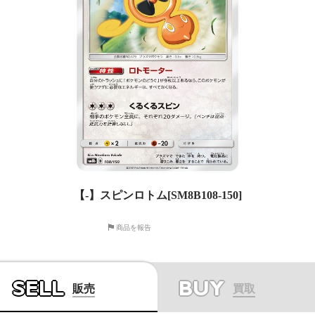
【-】スピンロトム[SM8B108-150]
商品を報告
SELL
BUY
販売
買取