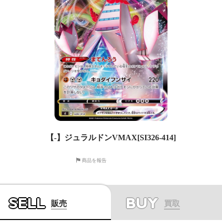
【-】ジュラルドンVMAX[SI326-414]
商品を報告
SELL
BUY
販売
買取