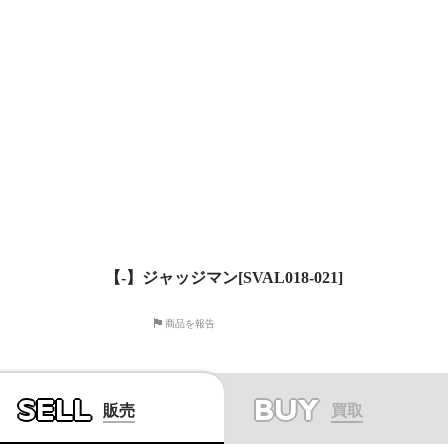
【-】ジャッジマン[SVAL018-021]
商品を報告
SELL
BUY
販売
買取