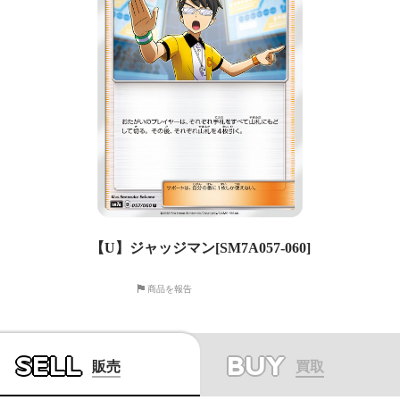
【U】ジャッジマン[SM7A057-060]
商品を報告
SELL
BUY
販売
買取