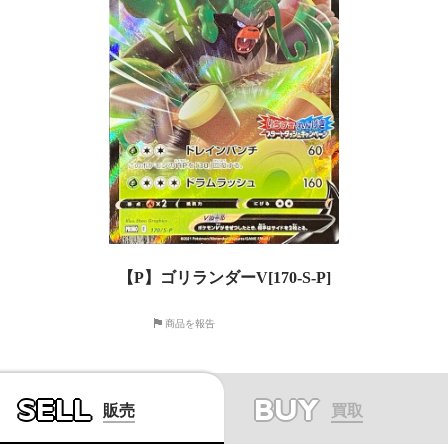
【P】ゴリランダーV[170-S-P]
商品を報告
SELL
BUY
販売
買取