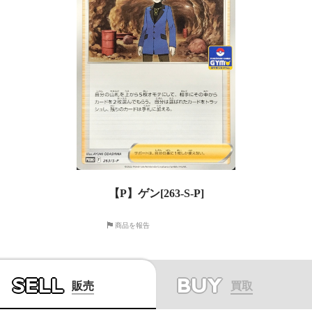
【P】ゲン[263-S-P]
商品を報告
SELL
BUY
販売
買取