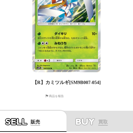
【R】カミツルギ[SM9B007-054]
商品を報告
SELL
BUY
販売
買取