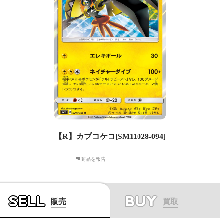
【R】カプコケコ[SM11028-094]
商品を報告
SELL
BUY
販売
買取