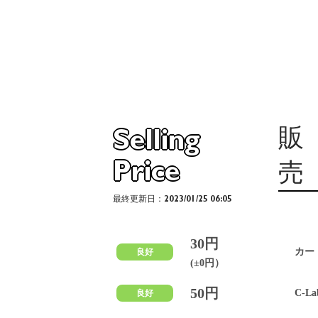
販
Selling
Price
売
最終更新日：2023/01/25 06:05
30円
カー
良好
(±0円）
50円
C-La
良好