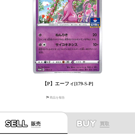
【P】エーフィ[179-S-P]
商品を報告
SELL
BUY
販売
買取