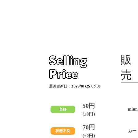
販
Selling
Price
売
最終更新日：2023/01/25 06:05
50円
minn
良好
(±0円）
70円
カー
状態不良
(±0円）