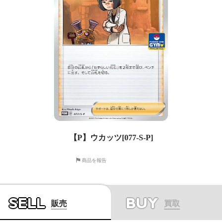
【P】ウカッツ[077-S-P]
商品を報告
SELL
BUY
販売
買取