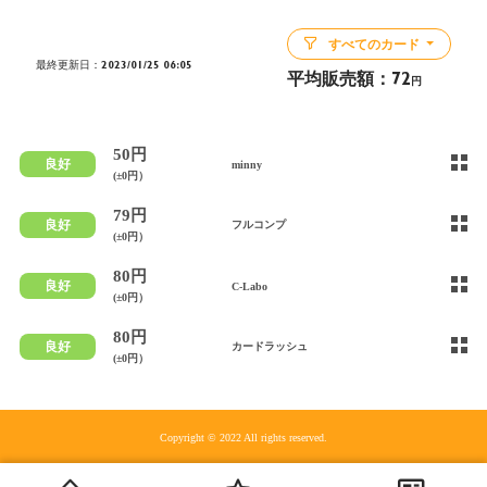
すべてのカード
最終更新日：2023/01/25 06:05
平均販売額：
72
円
50円
良好
minny
(±0円）
79円
良好
フルコンプ
(±0円）
80円
良好
C-Labo
(±0円）
80円
良好
カードラッシュ
(±0円）
Copyright © 2022 All rights reserved.