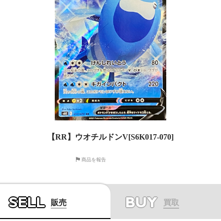
【RR】ウオチルドンV[S6K017-070]
商品を報告
SELL
BUY
販売
買取