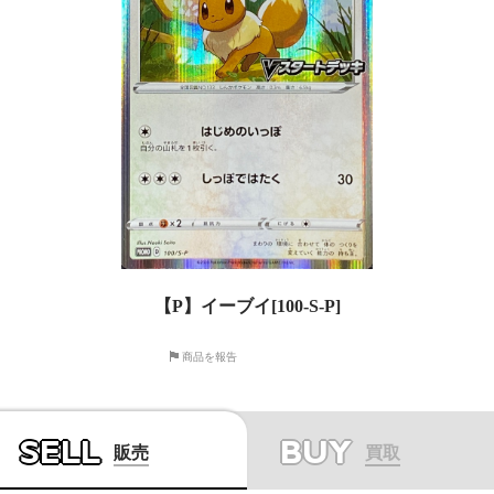
【P】イーブイ[100-S-P]
商品を報告
SELL
BUY
販売
買取