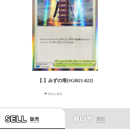
【-】みずの塔[SGI021-022]
商品を報告
SELL
BUY
販売
買取