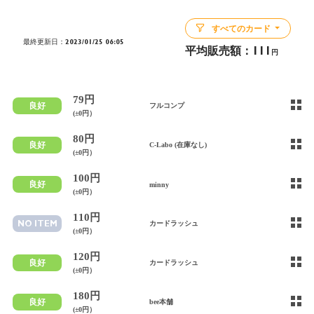
すべてのカード
最終更新日：2023/01/25 06:05
平均販売額：
111
円
79円
良好
フルコンプ
(±0円）
80円
良好
C-Labo (在庫なし)
(±0円）
100円
良好
minny
(±0円）
110円
NO ITEM
カードラッシュ
(±0円）
120円
良好
カードラッシュ
(±0円）
180円
良好
bee本舗
(±0円）