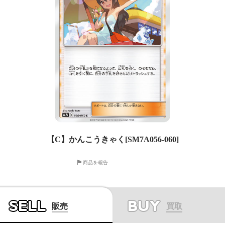
【C】かんこうきゃく[SM7A056-060]
商品を報告
SELL
BUY
販売
買取