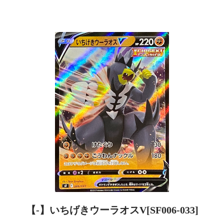
【-】いちげきウーラオスV[SF006-033]