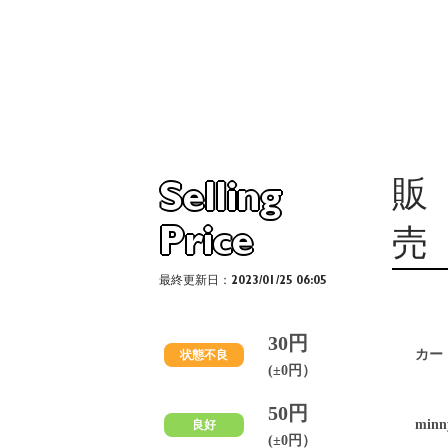
販
Selling
Price
売
最終更新日：2023/01/25 06:05
30円
カー
状態不良
(±0円）
50円
minn
良好
(±0円）